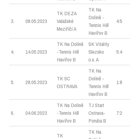
TK Na
TK DEZA
Dolině -
3.
08.05.2023
Valašské
4:5
Tennis Hill
Meziříčí A
Havířov B
TK Na Dolině
SK Vitality
4.
14.05.2023
-Tennis Hill
Slezsko
5:4
Havířov B
o.s. A
TK Na
TK SC
Dolině -
5.
28.05.2023
1:8
OSTRAVA
Tennis Hill
Havířov B
TK Na Dolině
TJ Start
6.
04.06.2023
-Tennis Hill
Ostrava-
7:2
Havířov B
Poruba B
TK Na
TK