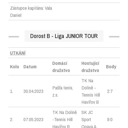
Zástupce kapitána: Vala
Daniel
Dorost B - Liga JUNIOR TOUR
UTKÁNÍ
Domácí
Hostující
Kolo
Datum
Body
družstvo
družstvo
TK Na
Pašťa tenis,
Dolině -
1.
30.04.2023
2:7
z.s.
Tennis Hill
Havířov B
TK Na Dolině
SK JC
2.
07.05.2023
-Tennis Hill
Sport
9:0
Havířov B
Opava A