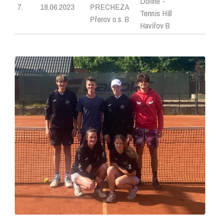
Dolině -
7.
18.06.2023
PRECHEZA
Tennis Hill
Přerov o.s. B
Havířov B