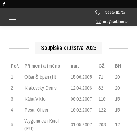
Facebook
page
+420 605 111 715
opens
info@nadoline.cz
in
new
window
Soupiska družstva 2023
Poř.
Příjmení a jméno
nar.
CŽ
BH
1
Olšar Štěpán (H)
15.09.2005
71
20
2
Krakovský Denis
12.04.2006
82
20
3
Káňa Viktor
09.02.2007
119
15
4
Pešat Oliver
19.02.2007
122
15
Wygona Jan Karol
5
31.05.2007
203
12
(EU)