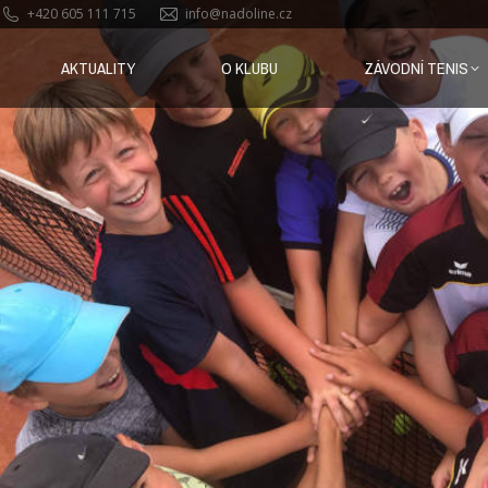
+420 605 111 715
info@nadoline.cz
AKTUALITY
O KLUBU
ZÁVODNÍ TENIS
AKTUALITY
O KLUBU
ZÁVODNÍ TENIS