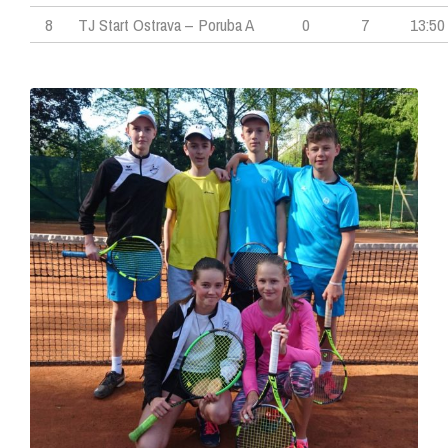
8
TJ Start Ostrava – Poruba A
0
7
13:50