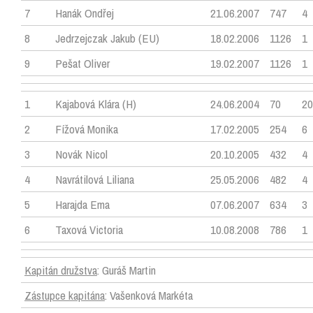
7
Hanák Ondřej
21.06.2007
747
4
8
Jedrzejczak Jakub (EU)
18.02.2006
1126
1
9
Pešat Oliver
19.02.2007
1126
1
1
Kajabová Klára (H)
24.06.2004
70
20
2
Fížová Monika
17.02.2005
254
6
3
Novák Nicol
20.10.2005
432
4
4
Navrátilová Liliana
25.05.2006
482
4
5
Harajda Ema
07.06.2007
634
3
6
Taxová Victoria
10.08.2008
786
1
Kapitán družstva
: Guráš Martin
Zástupce kapitána
: Vašenková Markéta