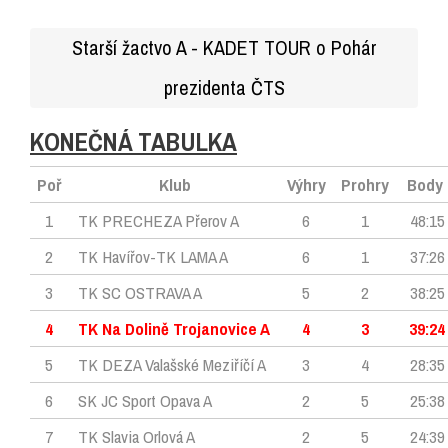
Starší žactvo A - KADET TOUR o Pohár
prezidenta ČTS
KONEČNÁ TABULKA
Poř
Klub
Výhry
Prohry
Body
1
TK PRECHEZA Přerov A
6
1
48:15
2
TK Havířov-TK LAMA A
6
1
37:26
3
TK SC OSTRAVA A
5
2
38:25
4
TK Na Dolině Trojanovice A
4
3
39:24
5
TK DEZA Valašské Meziříčí A
3
4
28:35
6
SK JC Sport Opava A
2
5
25:38
7
TK Slavia Orlová A
2
5
24:39