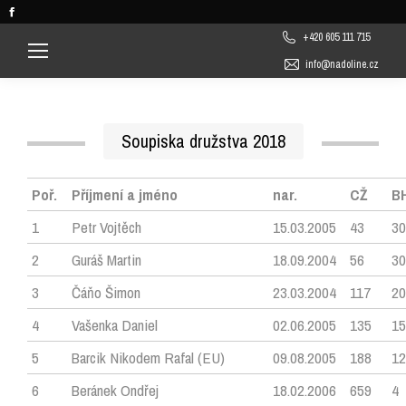
Facebook
page
+420 605 111 715
opens
info@nadoline.cz
in
new
window
Soupiska družstva 2018
Poř.
Příjmení a jméno
nar.
CŽ
B
1
Petr Vojtěch
15.03.2005
43
30
2
Guráš Martin
18.09.2004
56
30
3
Čáňo Šimon
23.03.2004
117
20
4
Vašenka Daniel
02.06.2005
135
15
5
Barcik Nikodem Rafal (EU)
09.08.2005
188
12
6
Beránek Ondřej
18.02.2006
659
4