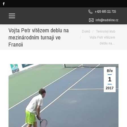
Facebook
page
+420 605 111 715
opens
info@nadoline.cz
in
Vojta Petr vítězem deblu na
You are here:
Domů
Tenisový klub
new
mezinárodním turnaji ve
Vojta Petr vítězem
window
Francii
deblu na…
Bře
1
2017