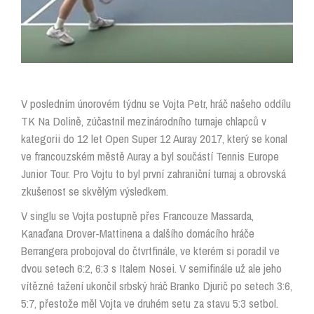
V posledním únorovém týdnu se Vojta Petr, hráč našeho oddílu
TK Na Dolině, zúčastnil mezinárodního turnaje chlapců v
kategorii do 12 let Open Super 12 Auray 2017, který se konal
ve francouzském městě Auray a byl součástí Tennis Europe
Junior Tour. Pro Vojtu to byl první zahraniční turnaj a obrovská
zkušenost se skvělým výsledkem.
V singlu se Vojta postupně přes Francouze Massarda,
Kanaďana Drover-Mattinena a dalšího domácího hráče
Berrangera probojoval do čtvrtfinále, ve kterém si poradil ve
dvou setech 6:2, 6:3 s Italem Nosei. V semifinále už ale jeho
vítězné tažení ukončil srbský hráč Branko Djurič po setech 3:6,
5:7, přestože měl Vojta ve druhém setu za stavu 5:3 setbol.