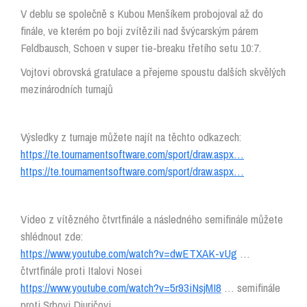
V deblu se společně s Kubou Menšíkem probojoval až do
finále, ve kterém po boji zvítězili nad švýcarským párem
Feldbausch, Schoen v super tie-breaku třetího setu 10:7.
Vojtovi obrovská gratulace a přejeme spoustu dalších skvělých
mezinárodních turnajů
Výsledky z turnaje můžete najít na těchto odkazech:
https://te.tournamentsoftware.com/sport/draw.aspx…
https://te.tournamentsoftware.com/sport/draw.aspx…
Video z vítězného čtvrtfinále a následného semifinále můžete
shlédnout zde:
https://www.youtube.com/watch?v=dwETXAK-vUg
…
čtvrtfinále proti Italovi Nosei
https://www.youtube.com/watch?v=5r93iNsjMI8
… semifinále
proti Srbovi Djuričovi