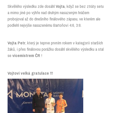
Skvělého výsledku zde dosáhl
Vojta
, když se bez ztráty setu
a mimo jiné po výhře nad druhým nasazeným hráčem
probojoval až do dnešního finálového zápasu, ve kterém ale
podlehl nejvýše nasazenému Bartoňovi 4:6, 3:6.
Vojta Petr
, který je teprve prvním rokem v kategorii starších
žáků, i přes finálovou porážku dosáhl skvělého výsledku a stal
se
vicemistrem ČR
!
Vojtovi velká gratulace !!!