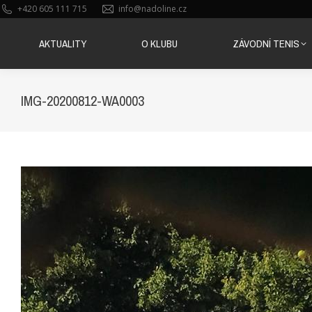
+420 605 111 715
info@nadoline.cz
AKTUALITY
O KLUBU
ZÁVODNÍ TENIS
AKTUALITY
O KLUBU
ZÁVODNÍ TENIS
IMG-20200812-WA0003