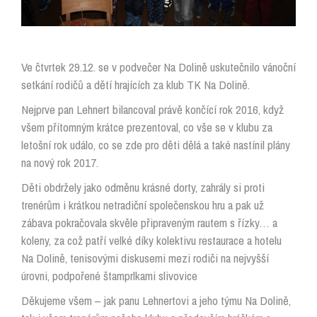
Ve čtvrtek 29.12. se v podvečer Na Dolině uskutečnilo vánoční
setkání rodičů a dětí hrajících za klub TK Na Dolině.
Nejprve pan Lehnert bilancoval právě končící rok 2016, když
všem přítomným krátce prezentoval, co vše se v klubu za
letošní rok událo, co se zde pro děti dělá a také nastínil plány
na nový rok 2017.
Děti obdržely jako odměnu krásné dorty, zahrály si proti
trenérům i krátkou netradiční společenskou hru a pak už
zábava pokračovala skvěle připraveným rautem s řízky
…
a
koleny, za což patří velké díky kolektivu restaurace a hotelu
Na Dolině, tenisovými diskusemi mezi rodiči na nejvyšší
úrovni, podpořené štamprlkami slivovice
Děkujeme všem – jak panu Lehnertovi a jeho týmu Na Dolině,