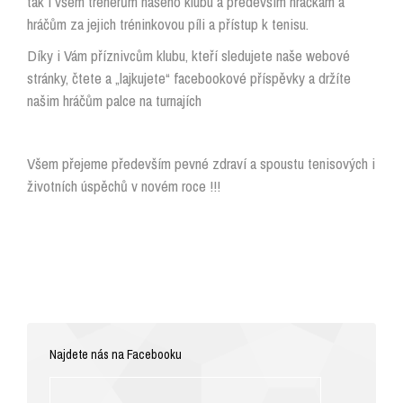
tak i všem trenérům našeho klubu a především hráčkám a
hráčům za jejich tréninkovou píli a přístup k tenisu.
Díky i Vám příznivcům klubu, kteří sledujete naše webové
stránky, čtete a „lajkujete“ facebookové příspěvky a držíte
našim hráčům palce na turnajích
Všem přejeme především pevné zdraví a spoustu tenisových i
životních úspěchů v novém roce !!!
Najdete nás na Facebooku