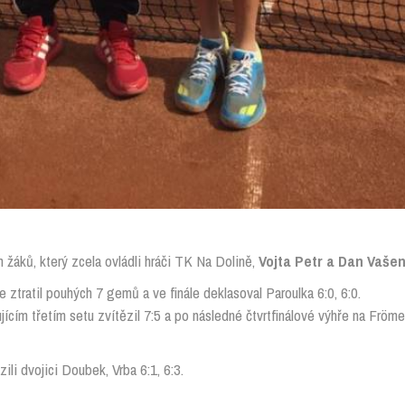
h žáků, který zcela ovládli hráči TK Na Dolině,
Vojta Petr a Dan Vaše
 ztratil pouhých 7 gemů a ve finále deklasoval Paroulka 6:0, 6:0.
jícím třetím setu zvítězil 7:5 a po následné čtvrtfinálové výhře na Fröme
ili dvojici Doubek, Vrba 6:1, 6:3.