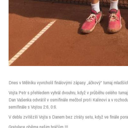
Dnes v Mělníku vyvrcholil finálovými zápasy „áčkový“ turnaj mladšíc
Vojta Petr s přehledem vyhrál dvouhru, když v průběhu celého turnaje
Dan Vašenka odvrátil v osmifinále mečbol proti Kalinovi a v rozhodu
semifinále s Vojtou 2:6, 0:6.
V deblu zvítězili Vojta s Danem bez ztráty setu, když ve finále poraz
Gratulace oběma našim hráčům !!!