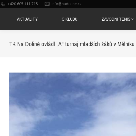
+420 605 111 715
info@nadoline.cz
AKTUALITY
O KLUBU
ZÁVODNÍ TENIS
AKTUALITY
O KLUBU
ZÁVODNÍ TENIS
TK Na Dolině ovládl „A“ turnaj mladších žáků v Mělníku