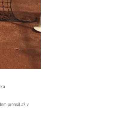
nka
.
lem prohrál až v