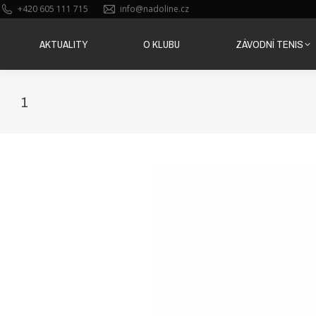
+420 605 111 715
info@nadoline.cz
AKTUALITY
O KLUBU
ZÁVODNÍ TENIS
AKTUALITY
O KLUBU
ZÁVODNÍ TENIS
1