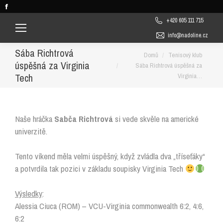
Facebook
page
+420 605 111 715
opens
info@nadoline.cz
in
Sába Richtrová
You are here:
Domů
Tenisový klub
new
úspěšná za Virginia
Sába Richtrová úspěšná za
window
Tech
Virginia…
Naše
hráčka
Sabča Richtrová
si vede skvěle na americké
univerzitě.
Tento víkend měla velmi úspěšný, když zvládla dva „tříseťáky“
a potvrdila tak pozici v základu soupisky Virginia Tech
Výsledky
:
Alessia Ciuca (ROM) – VCU-Virginia commonwealth 6:2, 4:6,
6:2