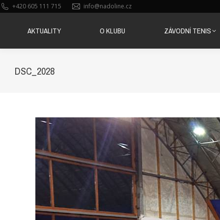
+420 605 111 715
info@nadoline.cz
AKTUALITY
O KLUBU
ZÁVODNÍ TENIS
AKTUALITY
O KLUBU
ZÁVODNÍ TENIS
DSC_2028