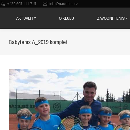
+420 605 111 715
info@nadoline.cz
AKTUALITY
O KLUBU
ZÁVODNÍ TENIS
AKTUALITY
O KLUBU
ZÁVODNÍ TENIS
Babytenis A_2019 komplet