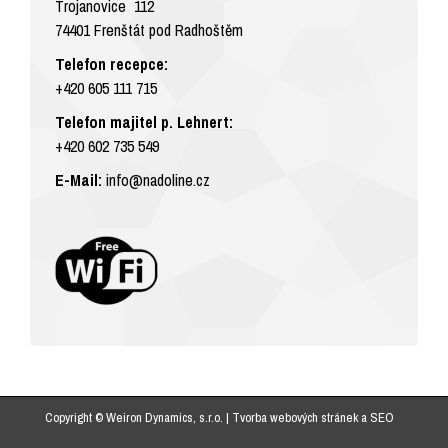
Trojanovice 112
74401 Frenštát pod Radhoštěm
Telefon recepce:
+420 605 111 715
Telefon majitel p. Lehnert:
+420 602 735 549
E-Mail:
info@nadoline.cz
Copyright © Weiron Dynamics, s.r.o. |
Tvorba webových stránek
a
SEO