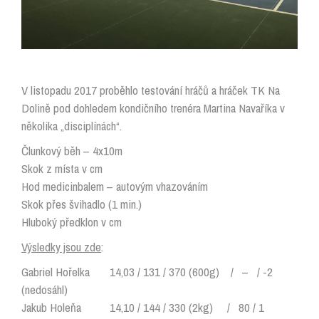
V listopadu 2017 proběhlo testování hráčů a hráček TK Na
Dolině pod dohledem kondičního trenéra Martina Navaříka v
několika „disciplínách“.
Člunkový běh – 4x10m
Skok z místa v cm
Hod medicinbalem – autovým vhazováním
Skok přes švihadlo (1 min.)
Hluboký předklon v cm
Výsledky jsou zde
:
Gabriel Hořelka 14,03 / 131 / 370 (600g) / – / -2
(nedosáhl)
Jakub Holeňa 14,10 / 144 / 330 (2kg) / 80 / 1