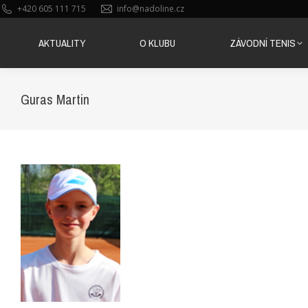
+420 605 111 715
info@nadoline.cz
AKTUALITY
O KLUBU
ZÁVODNÍ TENIS
AKTUALITY
O KLUBU
ZÁVODNÍ TENIS
Guras Martin