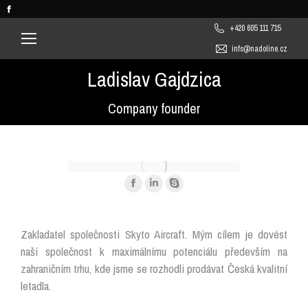
Facebook
page
+420 605 111 715
opens
info@nadoline.cz
in
Ladislav Gajdzica
new
You are here:
window
Company founder
Facebook
Linkedin
Skype
page
page
page
opens
opens
opens
Zakladatel společnosti Skyto Aircraft. Mým cílem je dovést
in
in
in
naší společnost k maximálnímu potenciálu především na
new
new
new
zahraničním trhu, kde jsme se rozhodli prodávat Česká kvalitní
window
window
window
letadla.