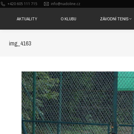
+420 605 111 715
info@nadoline.cz
AKTUALITY
O KLUBU
ZÁVODNÍ TENIS
AKTUALITY
O KLUBU
ZÁVODNÍ TENIS
img_4163