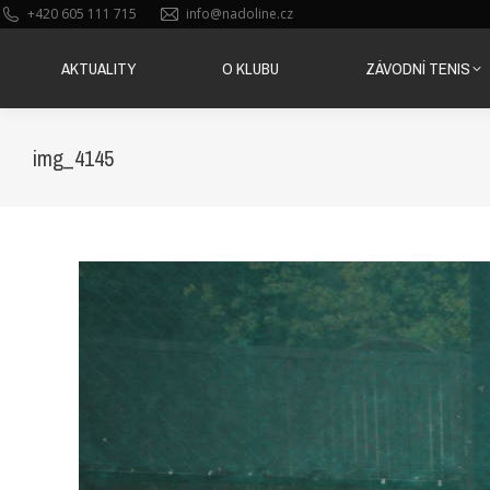
+420 605 111 715
info@nadoline.cz
AKTUALITY
O KLUBU
ZÁVODNÍ TENIS
AKTUALITY
O KLUBU
ZÁVODNÍ TENIS
img_4145