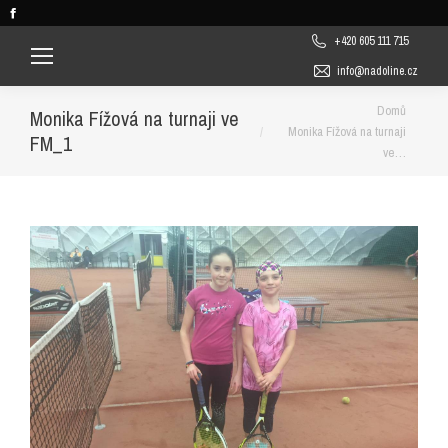
Facebook
page
+420 605 111 715
opens
info@nadoline.cz
in
You are here:
Domů
new
Monika Fížová na turnaji ve
Monika Fížová na turnaji
window
FM_1
ve…