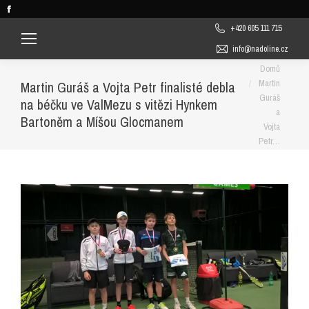
Facebook
page
+420 605 111 715
opens
info@nadoline.cz
in
You are here:
Domů
new
Martin
Martin Guráš a Vojta Petr finalisté debla
window
Guráš
na béčku ve ValMezu s vitězi Hynkem
a
Bartoněm a Míšou Glocmanem
Vojta
Petr…