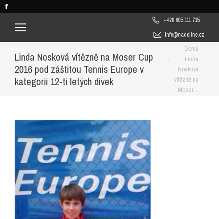
Facebook
page
+420 605 111 715
opens
info@nadoline.cz
in
You are here:
Domů
Linda Nosková vítězně na Moser Cup
new
Linda
2016 pod záštitou Tennis Europe v
window
Nosková
kategorii 12-ti letých dívek
vítězně na
Moser…