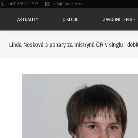
+420 605 111 715
info@nadoline.cz
AKTUALITY
O KLUBU
ZÁVODNÍ TENIS
AKTUALITY
O KLUBU
ZÁVODNÍ TENIS
Linda Nosková s poháry za mistryně ČR v singlu i deb