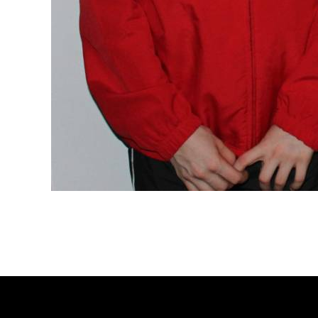
Copyright © Weiron Dynamics, s.r.o. |
Tvorba webových stránek
a
SEO