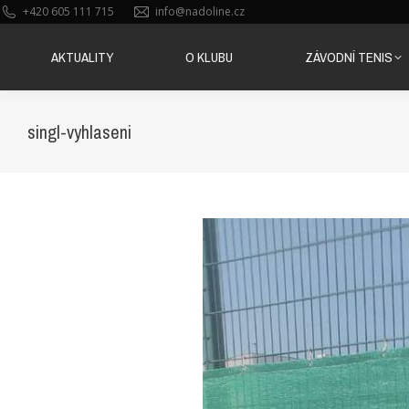
+420 605 111 715
info@nadoline.cz
AKTUALITY
O KLUBU
ZÁVODNÍ TENIS
AKTUALITY
O KLUBU
ZÁVODNÍ TENIS
singl-vyhlaseni