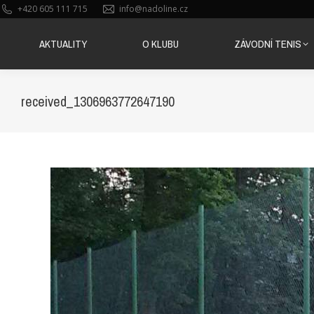
+420 605 111 715
info@nadoline.cz
AKTUALITY
O KLUBU
ZÁVODNÍ TENIS
AKTUALITY
O KLUBU
ZÁVODNÍ TENIS
received_1306963772647190