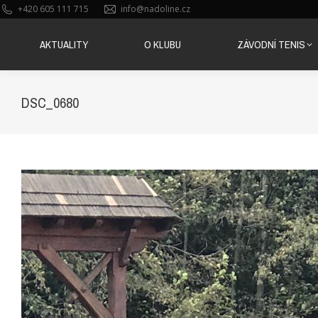
+420 605 111 715
info@nadoline.cz
AKTUALITY
O KLUBU
ZÁVODNÍ TENIS
AKTUALITY
O KLUBU
ZÁVODNÍ TENIS
DSC_0680