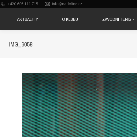
+420 605 111 715
info@nadoline.cz
AKTUALITY
O KLUBU
ZÁVODNÍ TENIS
AKTUALITY
O KLUBU
ZÁVODNÍ TENIS
IMG_6058