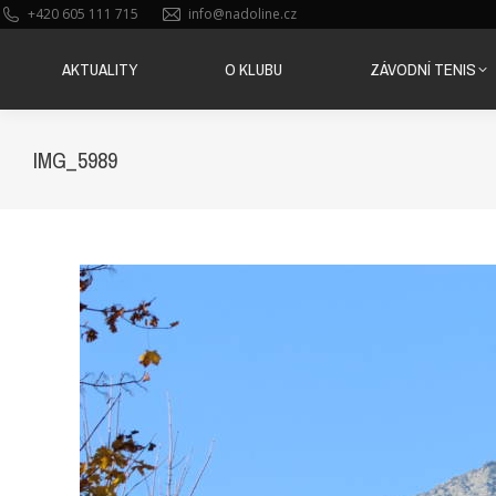
+420 605 111 715
info@nadoline.cz
AKTUALITY
O KLUBU
ZÁVODNÍ TENIS
AKTUALITY
O KLUBU
ZÁVODNÍ TENIS
IMG_5989