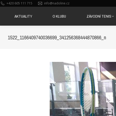
+420 605 111 715
info@nadoline.cz
AKTUALITY
O KLUBU
ZÁVODNÍ TENIS
AKTUALITY
O KLUBU
ZÁVODNÍ TENIS
1522_1166409740036699_341256368444870866_n