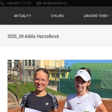
+420 605 111 715
info@nadoline.cz
AKTUALITY
O KLUBU
ZÁVODNÍ TENIS
AKTUALITY
O KLUBU
ZÁVODNÍ TENIS
2025_09 Adéla Hanzelková